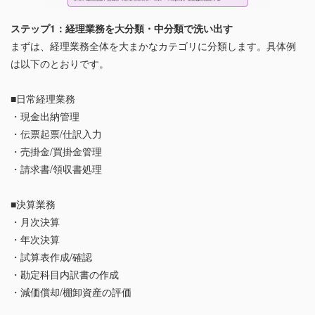
ステップ1：経理業務を大分類・中分類で洗い出す
まずは、経理業務全体を大まかなカテゴリに分類します。具体例
は以下のとおりです。
■日常経理業務
・現金出納管理
・伝票起票/仕訳入力
・売掛金/買掛金管理
・請求書/領収書処理
■決算業務
・月次決算
・年次決算
・試算表作成/確認
・勘定科目内訳書の作成
・減価償却/棚卸資産の評価