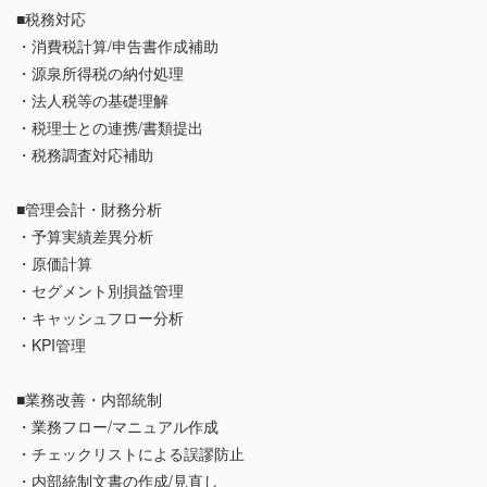
■税務対応
・消費税計算/申告書作成補助
・源泉所得税の納付処理
・法人税等の基礎理解
・税理士との連携/書類提出
・税務調査対応補助
■管理会計・財務分析
・予算実績差異分析
・原価計算
・セグメント別損益管理
・キャッシュフロー分析
・KPI管理
■業務改善・内部統制
・業務フロー/マニュアル作成
・チェックリストによる誤謬防止
・内部統制文書の作成/見直し