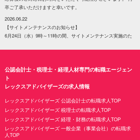
卒ご了承いただけますと幸いです。
2026.06.22
【サイトメンテナンスのお知らせ】
6月24日（水）9時～11時の間、サイトメンテナンス実施のた
め、サイトにアクセスが出来なくなります。あらかじめご了
承ください。
2025.12.08
公認会計士・税理士・経理人材専門の転職エージェン
【年末年始休暇のお知らせ】
ト
2025年12月26日～2026年1月4日まで、アカナビ事務局は年末
レックスアドバイザーズの求人情報
年始休暇をいただいております。
その間のお問い合わせは2026年1月5日以降、順次対応いたし
レックスアドバイザーズ 公認会計士の転職求人TOP
ます。
レックスアドバイザーズ 税理士の転職求人TOP
2024.04.22
レックスアドバイザーズ 経理・財務の転職求人TOP
4月27日～5月6日のゴールデンウイーク期間は、企業からの連
レックスアドバイザーズ 一般企業（事業会社）の転職求
絡やアカナビへのお問い合わせの返信に、
人TOP