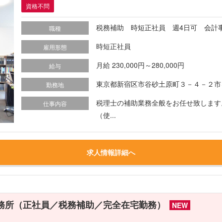
資格不問
税務補助 時短正社員 週4日可 会計
職種
時短正社員
雇用形態
月給 230,000円～280,000円
給与
東京都新宿区市谷砂土原町３－４－２市
勤務地
税理士の補助業務全般をお任せ致します
仕事内容
（使...
求人情報詳細へ
事務所（正社員／税務補助／完全在宅勤務）
NEW