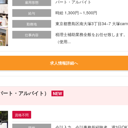
パート・アルバイト
雇用形態
時給 1,300円～1,500円
給与
東京都豊島区南大塚3丁目34−7 大塚carna
勤務地
税理士補助業務全般をお任せ致します。
仕事内容
（使用...
求人情報詳細へ
パート・アルバイト）
NEW
資格不問
会計入力 会計事務所経験者 週3日O
職種