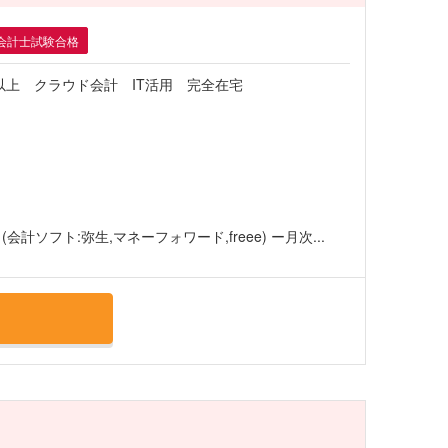
会計士試験合格
以上 クラウド会計 IT活用 完全在宅
ソフト:弥生,マネーフォワード,freee) ー月次...