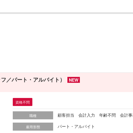
ッフ／パート・アルバイト）
NEW
資格不問
顧客担当 会計入力 年齢不問 会計事
職種
パート・アルバイト
雇用形態