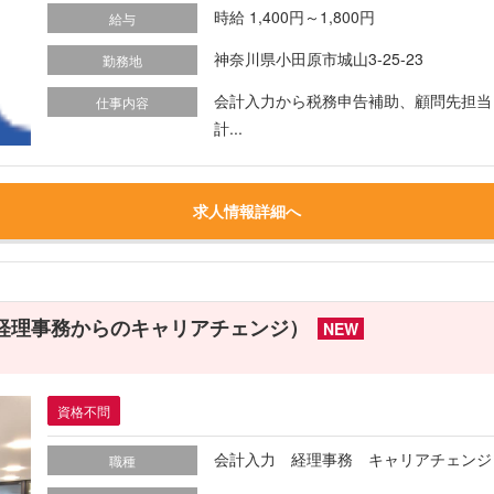
時給 1,400円～1,800円
給与
神奈川県小田原市城山3-25-23
勤務地
会計入力から税務申告補助、顧問先担当ま
仕事内容
計...
求人情報詳細へ
／経理事務からのキャリアチェンジ）
NEW
資格不問
会計入力 経理事務 キャリアチェンジ
職種