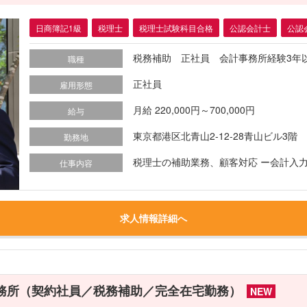
日商簿記1級
税理士
税理士試験科目合格
公認会計士
公認
税務補助 正社員 会計事務所経験3年
職種
正社員
雇用形態
月給 220,000円～700,000円
給与
東京都港区北青山2-12-28青山ビル3階
勤務地
税理士の補助業務、顧客対応 ー会計入力(会計
仕事内容
求人情報詳細へ
事務所（契約社員／税務補助／完全在宅勤務）
NEW