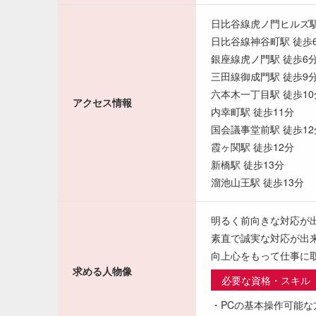
日比谷線虎ノ門ヒルズ駅
日比谷線神谷町駅 徒歩
銀座線虎ノ門駅 徒歩6
三田線御成門駅 徒歩9
六本木一丁目駅 徒歩10
アクセス情報
内幸町駅 徒歩11分
国会議事堂前駅 徒歩12
霞ヶ関駅 徒歩12分
新橋駅 徒歩13分
溜池山王駅 徒歩13分
明るく前向きな対応が
素直で誠実な対応が出
向上心をもって仕事に
求める人物像
必要な資格・スキル
・PCの基本操作可能な