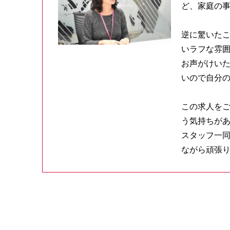
ど、家庭の
逆に驚いた
いラフな雰
お声がけい
いので自分
この求人を
う気持ちがあ
スタッフ一
ながら頑張