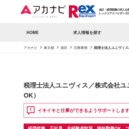
会計・経理税務の求人を
レックスアドバイザーズ
HOME
求人情報を探す
アカナビ
東京都
港区
労務事務
税理士法人ユニヴィス
税理士法人ユニヴィス／株式会社ユ
OK）
イキイキと仕事ができるようサポートします
経理総務 正社員 未経験者歓迎 時短勤務OK 