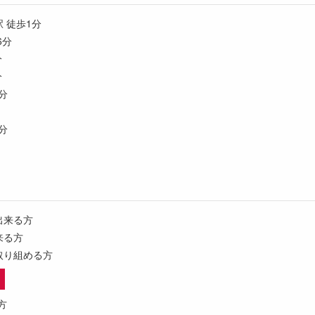
 徒歩1分
6分
分
分
分
分
出来る方
来る方
取り組める方
方