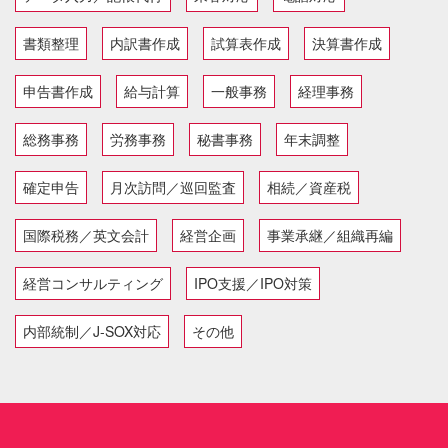
書類整理
内訳書作成
試算表作成
決算書作成
申告書作成
給与計算
一般事務
経理事務
総務事務
労務事務
秘書事務
年末調整
確定申告
月次訪問／巡回監査
相続／資産税
国際税務／英文会計
経営企画
事業承継／組織再編
経営コンサルティング
IPO支援／IPO対策
内部統制／J-SOX対応
その他