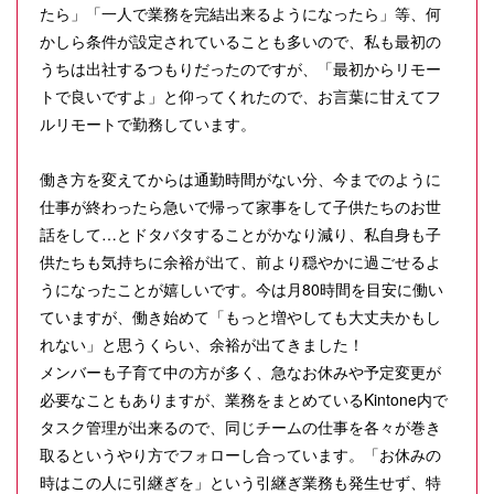
たら」「一人で業務を完結出来るようになったら」等、何
かしら条件が設定されていることも多いので、私も最初の
うちは出社するつもりだったのですが、「最初からリモー
トで良いですよ」と仰ってくれたので、お言葉に甘えてフ
ルリモートで勤務しています。
働き方を変えてからは通勤時間がない分、今までのように
仕事が終わったら急いで帰って家事をして子供たちのお世
話をして…とドタバタすることがかなり減り、私自身も子
供たちも気持ちに余裕が出て、前より穏やかに過ごせるよ
うになったことが嬉しいです。今は月80時間を目安に働い
ていますが、働き始めて「もっと増やしても大丈夫かもし
れない」と思うくらい、余裕が出てきました！
メンバーも子育て中の方が多く、急なお休みや予定変更が
必要なこともありますが、業務をまとめているKintone内で
タスク管理が出来るので、同じチームの仕事を各々が巻き
取るというやり方でフォローし合っています。「お休みの
時はこの人に引継ぎを」という引継ぎ業務も発生せず、特