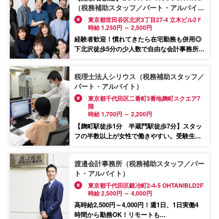
（税務補助スタッフ／パート・アルバイ
ト）
東京都世田谷区北沢3丁目27-4 立木ビル2Ｆ
時給 1,250円 ～ 2,500円
経験者歓迎！慣れてきたら在宅勤務も併用◎
下北沢徒歩5分の少人数で自由な会計事務所...
税理士法人シリウス（税務補助スタッフ／
パート・アルバイト）
東京都千代田区二番町3番地麹町スクエア7
階
時給 1,700円 ～ 2,200円
【麹町駅徒歩1分 半蔵門駅徒歩7分】スタッ
フの半数以上が女性で働きやすい。受験生...
渡邉会計事務所（税務補助スタッフ／パー
ト・アルバイト）
東京都千代田区鍛冶町2-4-5 OHTANIBLD2F
時給 2,500円 ～ 4,000円
高時給2,500円～4,000円！週1日、1日実働4
時間から勤務OK！リモートも...