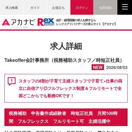
求人検索
ガイド
お役立ち
ログイン
会員登録
会計・経理税務の求人を探すなら
レックスアドバイザーズの求人サイト【アカナビ】
求人詳細
Takeoffer会計事務所（税務補助スタッフ／時短正社員）
NEW
2026/08/03
スタッフの8割が子育て主婦スタッフで子育て×仕事の両
立に自信アリ◎フルフレックス制度＆フルリモートで全
国どこからでも勤務OKです！
税務補助 申告書作成経験者 時短正社員 月間100時
間 フルフレックス フルリモート可 主婦活躍中