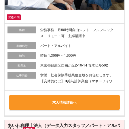
資格不問
労務事務 月80時間自由シフト フルフレック
職種
ス リモート可 主婦活躍中
パート・アルバイト
雇用形態
時給 1,300円～1,600円
給与
東京都目黒区自由が丘2-10-14 青木ビル502
勤務地
労働・社会保険手続業務全般をお任せします。
仕事内容
【具体的には】 ■給与計算業務（マネーフォワ...
求人情報詳細へ
あいわ税理士法人（データ入力スタッフ／パート・アルバ