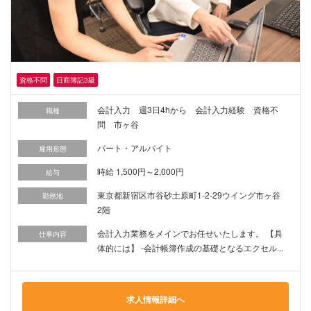
資格不問
日商簿記3級
会計入力 週3日4hから 会計入力経験 資格不
職種
問 市ヶ谷
パート・アルバイト
雇用形態
時給 1,500円～2,000円
給与
東京都新宿区市谷砂土原町1-2-29ウイング市ヶ谷
勤務地
2階
会計入力業務をメインでお任せいたします。 【具
仕事内容
体的には】 -会計帳簿作成の基礎となるエクセル...
求人情報詳細へ