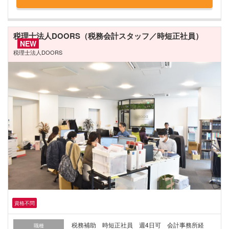
税理士法人DOORS（税務会計スタッフ／時短正社員）
NEW
税理士法人DOORS
資格不問
税務補助 時短正社員 週4日可 会計事務所経
職種