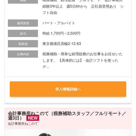
職種
経験3年以上 週5日6hから 正社員登用あり シ
フト自由
パート・アルバイト
雇用形態
時給 1,700円～2,500円
給与
東京都港区高輪2-12-63
勤務地
税務補助・簡単な経理総務のお仕事をお任せいた
仕事内容
します。 【具体的には】 -会計ソフトを使った
デ...
求人情報詳細へ
会計事務所ねこのて（税務補助スタッフ／フルリモート／
週3日）
NEW
会計事務所ねこのて