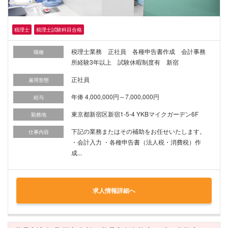
税理士
税理士試験科目合格
税理士業務 正社員 各種申告書作成 会計事務
職種
所経験3年以上 試験休暇制度有 新宿
正社員
雇用形態
年俸 4,000,000円～7,000,000円
給与
東京都新宿区新宿1-5-4 YKBマイクガーデン6F
勤務地
下記の業務またはその補助をお任せいたします。
仕事内容
・会計入力 ・各種申告書（法人税・消費税）作
成...
求人情報詳細へ