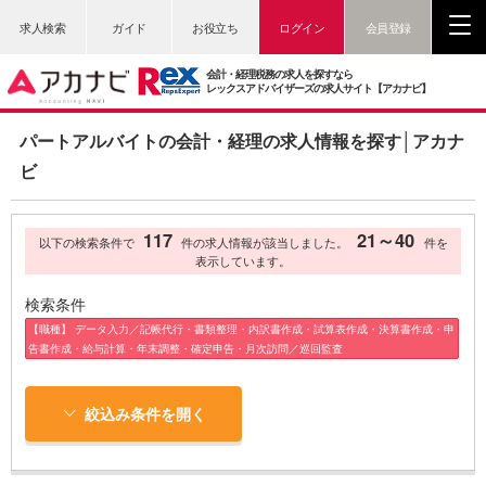
求人検索
ガイド
お役立ち
ログイン
会員登録
会計・経理税務の求人を探すなら
レックスアドバイザーズの求人サイト【アカナビ】
パートアルバイトの会計・経理の求人情報を探す│アカナ
ビ
117
21～40
以下の検索条件で
件の求人情報が該当しました。
件を
表示しています。
検索条件
【職種】 データ入力／記帳代行・書類整理・内訳書作成・試算表作成・決算書作成・申
告書作成・給与計算・年末調整・確定申告・月次訪問／巡回監査
絞込み条件を開く