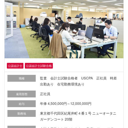
公認会計士
公認会計士試験合格
監査 会計士試験合格者 USCPA 正社員 時差
職種
出勤あり 在宅勤務環境あり
正社員
雇用形態
年俸 4,500,000円～12,000,000円
給与
東京都千代田区紀尾井町４番１号 ニューオータニ
勤務地
ガーデンコート 20階