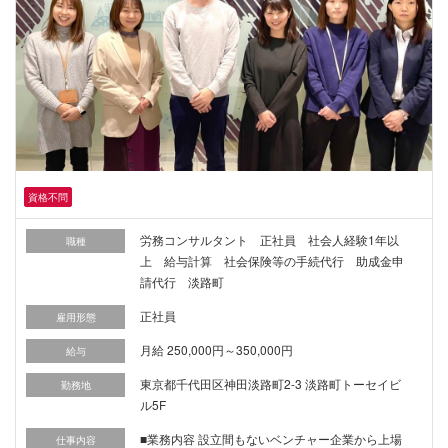
資格不問
労務コンサルタント 正社員 社会人経験1年以
職種
上 給与計算 社会保険等の手続代行 助成金申
請代行 淡路町
正社員
雇用形態
月給 250,000円～350,000円
給与
東京都千代田区神田淡路町2-3 淡路町トーセイビ
勤務地
ル5F
■業務内容 設立間もないベンチャー企業から上場
仕事内容