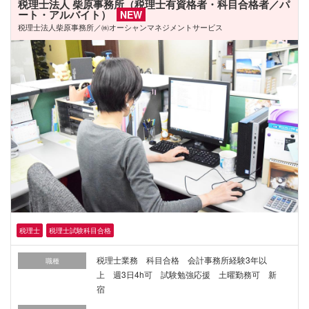
税理士法人 柴原事務所（税理士有資格者・科目合格者／パ
ート・アルバイト）
NEW
税理士法人柴原事務所／㈱オーシャンマネジメントサービス
税理士
税理士試験科目合格
税理士業務 科目合格 会計事務所経験3年以
職種
上 週3日4h可 試験勉強応援 土曜勤務可 新
宿