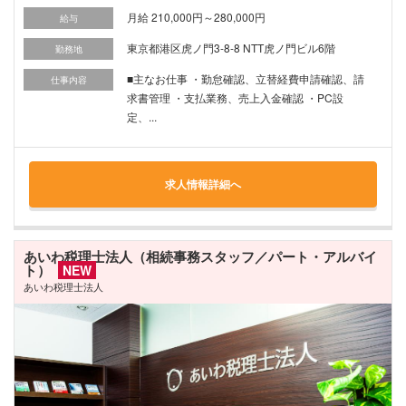
月給 210,000円～280,000円
給与
東京都港区虎ノ門3-8-8 NTT虎ノ門ビル6階
勤務地
■主なお仕事 ・勤怠確認、立替経費申請確認、請
仕事内容
求書管理 ・支払業務、売上入金確認 ・PC設
定、...
求人情報詳細へ
あいわ税理士法人（相続事務スタッフ／パート・アルバイ
ト）
NEW
あいわ税理士法人