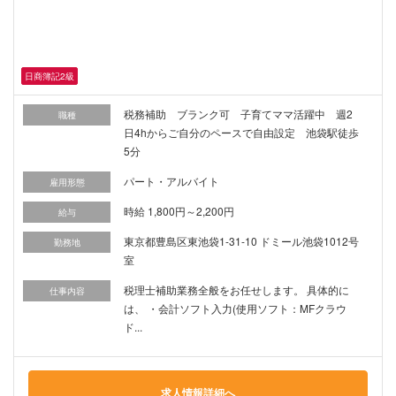
日商簿記2級
税務補助 ブランク可 子育てママ活躍中 週2
職種
日4hからご自分のペースで自由設定 池袋駅徒歩
5分
パート・アルバイト
雇用形態
時給 1,800円～2,200円
給与
東京都豊島区東池袋1-31-10 ドミール池袋1012号
勤務地
室
税理士補助業務全般をお任せします。 具体的に
仕事内容
は、 ・会計ソフト入力(使用ソフト：MFクラウ
ド...
求人情報詳細へ