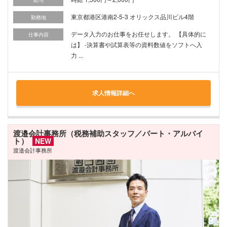
給与
東京都港区港南2-5-3 オリックス品川ビル4階
勤務地
データ入力のお仕事をお任せします。 【具体的に
仕事内容
は】 -決算書や試算表等の資料数値をソフトへ入
力 ...
求人情報詳細へ
渡邉会計事務所（税務補助スタッフ／パート・アルバイ
ト）
NEW
渡邉会計事務所