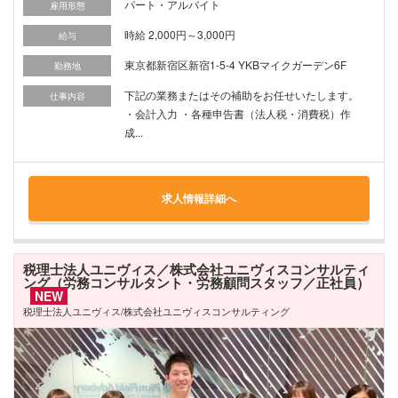
パート・アルバイト
雇用形態
時給 2,000円～3,000円
給与
東京都新宿区新宿1-5-4 YKBマイクガーデン6F
勤務地
下記の業務またはその補助をお任せいたします。
仕事内容
・会計入力 ・各種申告書（法人税・消費税）作
成...
求人情報詳細へ
税理士法人ユニヴィス／株式会社ユニヴィスコンサルティ
ング（労務コンサルタント・労務顧問スタッフ／正社員）
NEW
税理士法人ユニヴィス/株式会社ユニヴィスコンサルティング