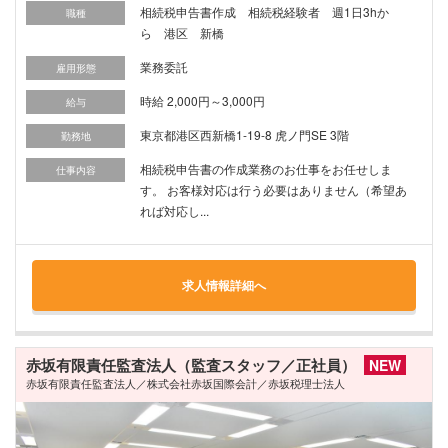
相続税申告書作成 相続税経験者 週1日3hか
職種
ら 港区 新橋
業務委託
雇用形態
時給 2,000円～3,000円
給与
東京都港区西新橋1-19-8 虎ノ門SE 3階
勤務地
相続税申告書の作成業務のお仕事をお任せしま
仕事内容
す。 お客様対応は行う必要はありません（希望あ
れば対応し...
求人情報詳細へ
赤坂有限責任監査法人（監査スタッフ／正社員）
NEW
赤坂有限責任監査法人／株式会社赤坂国際会計／赤坂税理士法人