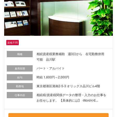
資格不問
相続資産税業務補助 週3日から 在宅勤務併用
職種
可能 品川駅
パート・アルバイト
雇用形態
時給 1,600円～2,000円
給与
東京都港区港南2-5-3 オリックス品川ビル4階
勤務地
相続税/資産税関係データの整理・入力のお仕事を
仕事内容
お任せします。 【具体的には】 -WordやE...