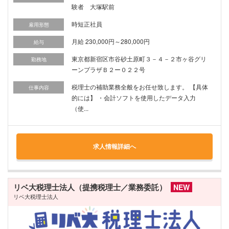
験者 大塚駅前
時短正社員
雇用形態
月給 230,000円～280,000円
給与
東京都新宿区市谷砂土原町３－４－２市ヶ谷グリ
勤務地
ーンプラザＢ２ー０２２号
税理士の補助業務全般をお任せ致します。 【具体
仕事内容
的には】 ・会計ソフトを使用したデータ入力
（使...
求人情報詳細へ
リベ大税理士法人（提携税理士／業務委託）
NEW
リベ大税理士法人