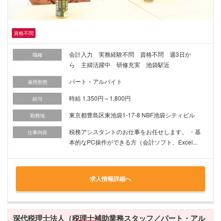
資格不問
会計入力 実務経験不問 資格不問 週3日か
職種
ら 主婦活躍中 研修充実 池袋駅近
パート・アルバイト
雇用形態
時給 1,350円～1,800円
給与
東京都豊島区東池袋1-17-8 NBF池袋シティビル
勤務地
税務アシスタントのお仕事をお任せします。 ・基
仕事内容
本的なPC操作ができる方（会計ソフト、Excel...
求人情報詳細へ
深代税理士法人（税理士補助業務スタッフ／パート・アル