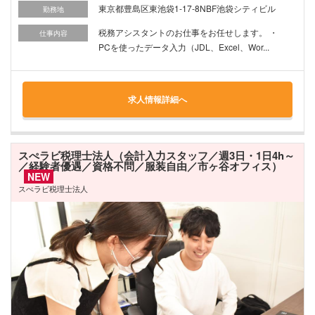
東京都豊島区東池袋1-17-8NBF池袋シティビル
勤務地
税務アシスタントのお仕事をお任せします。 ・
仕事内容
PCを使ったデータ入力（JDL、Excel、Wor...
求人情報詳細へ
スぺラビ税理士法人（会計入力スタッフ／週3日・1日4h～
／経験者優遇／資格不問／服装自由／市ヶ谷オフィス）
NEW
スぺラビ税理士法人