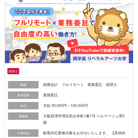
税理士
税務会計 フルリモート 業務委託 税理士
職種
業務委託
雇用形態
月給 30,000円～100,000円
給与
大阪府堺市堺区田出井町1番1号 ベルマージュ堺3
勤務地
階
顧客対応業務全般をお任せいたします。 【具体的
仕事内容