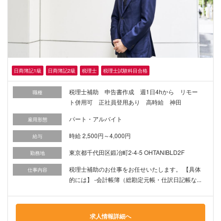
日商簿記1級
日商簿記2級
税理士
税理士試験科目合格
税理士補助 申告書作成 週1日4hから リモー
職種
ト併用可 正社員登用あり 高時給 神田
パート・アルバイト
雇用形態
時給 2,500円～4,000円
給与
東京都千代田区鍛冶町2-4-5 OHTANIBLD2F
勤務地
税理士補助のお仕事をお任せいたします。 【具体
仕事内容
的には】 -会計帳簿（総勘定元帳・仕訳日記帳な...
求人情報詳細へ