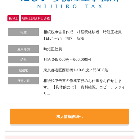
税理士
税理士試験科目合格
相続税申告書作成 相続税経験者 時短正社員
職種
1日5h～8h 港区 新橋
時短正社員
雇用形態
月給 245,000円～600,000円
給与
東京都港区西新橋1-19-8 虎ノ門SE 3階
勤務地
相続税申告書の作成業務のお仕事をお任せしま
仕事内容
す。 【具体的には】 ｰ資料確認、コピー、ファイ
リ...
求人情報詳細へ