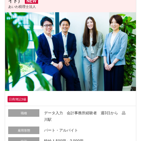
イト）
NEW
あいわ税理士法人
日商簿記3級
データ入力 会計事務所経験者 週3日から 品
職種
川駅
パート・アルバイト
雇用形態
時給 1,500円～2,000円