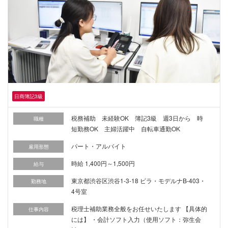
日商簿記3級
税務補助 未経験OK 簿記3級 週3日から 時
職種
短勤務OK 主婦活躍中 自転車通勤OK
パート・アルバイト
雇用形態
時給 1,400円～1,500円
給与
東京都渋谷区渋谷1-3-18 ビラ・モデルナB-403・
勤務地
4号室
税理士補助業務全般をお任せいたします 【具体的
仕事内容
には】 ・会計ソフト入力（使用ソフト：弥生会