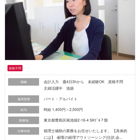
資格不問
会計入力 週4日3hから 未経験OK 資格不問
職種
主婦活躍中 池袋
パート・アルバイト
雇用形態
時給 1,400円～2,500円
給与
東京都豊島区南池袋2-16-4 SKﾋﾞﾙ７階
勤務地
税理士補助の業務をお任せいたします。 【具体的
仕事内容
には】 -顧客の経理アウトソーシング(仕訳,会...