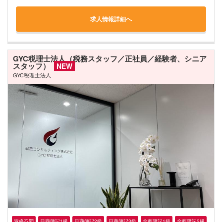
求人情報詳細へ
GYC税理士法人（税務スタッフ／正社員／経験者、シニア
スタッフ）
NEW
GYC税理士法人
資格不問
日商簿記1級
日商簿記2級
日商簿記3級
全商簿記1級
全商簿記2級