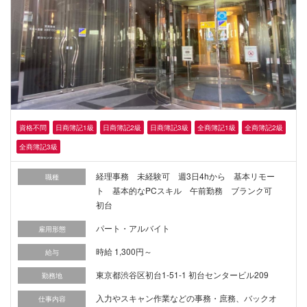
資格不問
日商簿記1級
日商簿記2級
日商簿記3級
全商簿記1級
全商簿記2級
全商簿記3級
経理事務 未経験可 週3日4hから 基本リモー
職種
ト 基本的なPCスキル 午前勤務 ブランク可
初台
パート・アルバイト
雇用形態
時給 1,300円～
給与
東京都渋谷区初台1-51-1 初台センタービル209
勤務地
入力やスキャン作業などの事務・庶務、バックオ
仕事内容