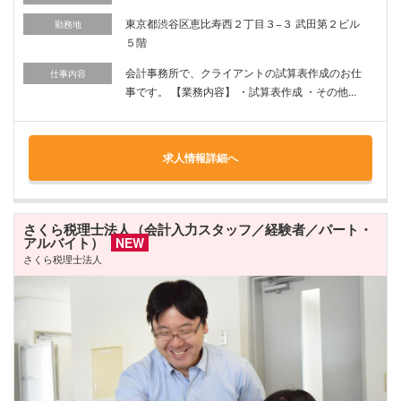
東京都渋谷区恵比寿西２丁目３−３ 武田第２ビル
勤務地
５階
会計事務所で、クライアントの試算表作成のお仕
仕事内容
事です。 【業務内容】 ・試算表作成 ・その他...
求人情報詳細へ
さくら税理士法人（会計入力スタッフ／経験者／パート・
アルバイト）
NEW
さくら税理士法人