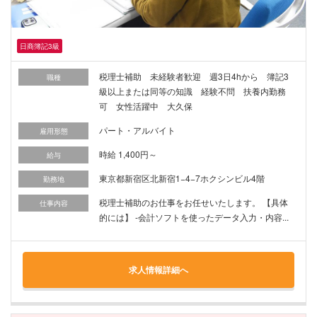
日商簿記3級
税理士補助 未経験者歓迎 週3日4hから 簿記3
職種
級以上または同等の知識 経験不問 扶養内勤務
可 女性活躍中 大久保
パート・アルバイト
雇用形態
時給 1,400円～
給与
東京都新宿区北新宿1−4−7ホクシンビル4階
勤務地
税理士補助のお仕事をお任せいたします。 【具体
仕事内容
的には】 -会計ソフトを使ったデータ入力・内容...
求人情報詳細へ