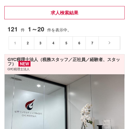
求人検索結果
121
1～20
件
件を表示中。
1
2
3
4
5
6
7
GYC税理士法人（税務スタッフ／正社員／経験者、スタッ
フ）
NEW
GYC税理士法人