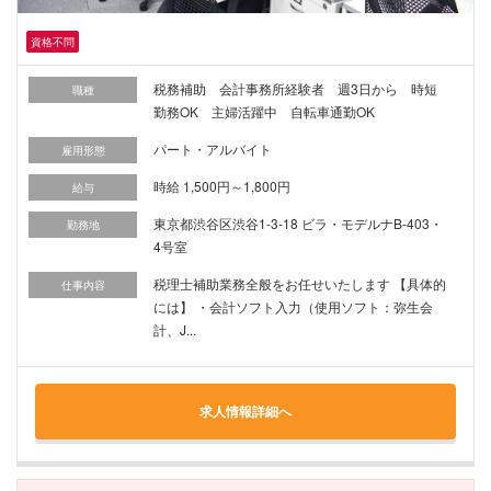
資格不問
税務補助 会計事務所経験者 週3日から 時短
職種
勤務OK 主婦活躍中 自転車通勤OK
パート・アルバイト
雇用形態
時給 1,500円～1,800円
給与
東京都渋谷区渋谷1-3-18 ビラ・モデルナB-403・
勤務地
4号室
税理士補助業務全般をお任せいたします 【具体的
仕事内容
には】 ・会計ソフト入力（使用ソフト：弥生会
計、J...
求人情報詳細へ