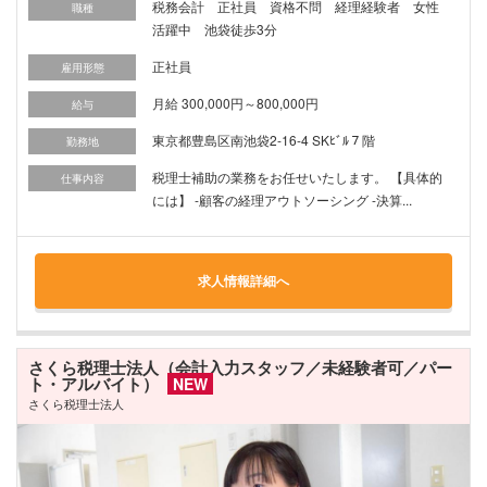
税務会計 正社員 資格不問 経理経験者 女性
職種
活躍中 池袋徒歩3分
正社員
雇用形態
月給 300,000円～800,000円
給与
東京都豊島区南池袋2-16-4 SKﾋﾞﾙ７階
勤務地
税理士補助の業務をお任せいたします。 【具体的
仕事内容
には】 -顧客の経理アウトソーシング -決算...
求人情報詳細へ
さくら税理士法人（会計入力スタッフ／未経験者可／パー
ト・アルバイト）
NEW
さくら税理士法人