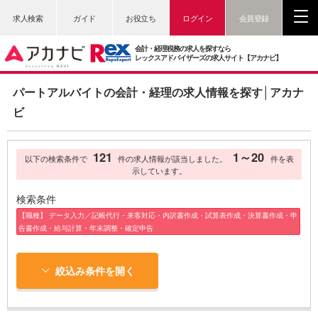
求人検索
ガイド
お役立ち
ログイン
会員登録
会計・経理税務の求人を探すなら
レックスアドバイザーズの求人サイト【アカナビ】
パートアルバイトの会計・経理の求人情報を探す│アカナ
ビ
121
1～20
以下の検索条件で
件の求人情報が該当しました。
件を表
示しています。
検索条件
【職種】 データ入力／記帳代行・来客対応・内訳書作成・試算表作成・決算書作成・申
告書作成・給与計算・年末調整・確定申告
絞込み条件を開く