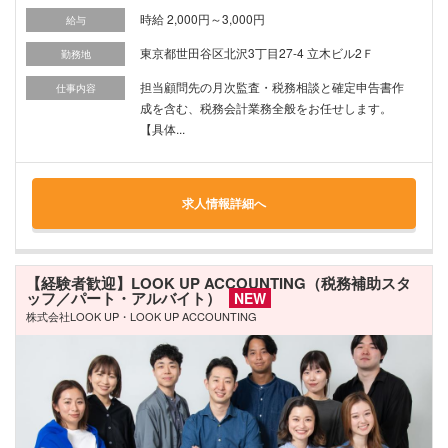
時給 2,000円～3,000円
給与
東京都世田谷区北沢3丁目27-4 立木ビル2Ｆ
勤務地
担当顧問先の月次監査・税務相談と確定申告書作
仕事内容
成を含む、税務会計業務全般をお任せします。
【具体...
求人情報詳細へ
【経験者歓迎】LOOK UP ACCOUNTING（税務補助スタ
ッフ／パート・アルバイト）
NEW
株式会社LOOK UP・LOOK UP ACCOUNTING