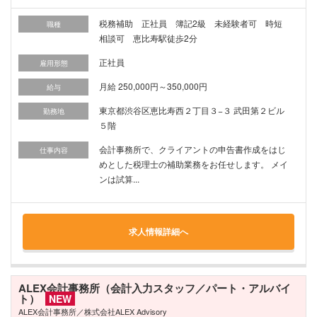
税務補助 正社員 簿記2級 未経験者可 時短
職種
相談可 恵比寿駅徒歩2分
正社員
雇用形態
月給 250,000円～350,000円
給与
東京都渋谷区恵比寿西２丁目３−３ 武田第２ビル
勤務地
５階
会計事務所で、クライアントの申告書作成をはじ
仕事内容
めとした税理士の補助業務をお任せします。 メイ
ンは試算...
求人情報詳細へ
ALEX会計事務所（会計入力スタッフ／パート・アルバイ
ト）
NEW
ALEX会計事務所／株式会社ALEX Advisory