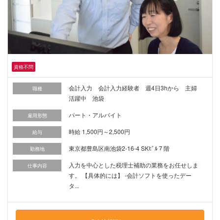
資格不問
会計入力 会計入力経験者 週4日3hから 主婦
職種
活躍中 池袋
パート・アルバイト
雇用形態
時給 1,500円～2,500円
給与
東京都豊島区南池袋2-16-4 SKﾋﾞﾙ７階
勤務地
入力を中心とした税理士補助の業務をお任せしま
仕事内容
す。 【具体的には】 -会計ソフトを使ったデー
タ...