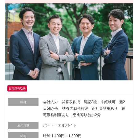
日商簿記2級
会計入力 試算表作成 簿記2級 未経験可 週2
職種
日5hから 扶養内勤務歓迎 正社員登用あり 在
宅勤務制度あり 恵比寿駅徒歩2分
パート・アルバイト
雇用形態
時給 1,400円～1,800円
給与