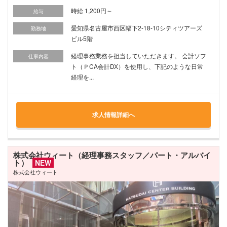
時給 1,200円～
給与
愛知県名古屋市西区幅下2-18-10シティツアーズ
勤務地
ビル5階
経理事務業務を担当していただきます。 会計ソフ
仕事内容
ト（ＰCA会計DX）を使用し、下記のような日常
経理を...
求人情報詳細へ
株式会社ウィート（経理事務スタッフ／パート・アルバイ
ト）
NEW
株式会社ウィート