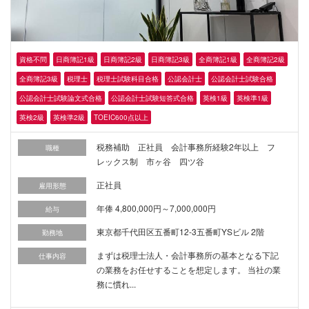
資格不問
日商簿記1級
日商簿記2級
日商簿記3級
全商簿記1級
全商簿記2級
全商簿記3級
税理士
税理士試験科目合格
公認会計士
公認会計士試験合格
公認会計士試験論文式合格
公認会計士試験短答式合格
英検1級
英検準1級
英検2級
英検準2級
TOEIC600点以上
税務補助 正社員 会計事務所経験2年以上 フ
職種
レックス制 市ヶ谷 四ツ谷
正社員
雇用形態
年俸 4,800,000円～7,000,000円
給与
東京都千代田区五番町12-3五番町YSビル 2階
勤務地
まずは税理士法人・会計事務所の基本となる下記
仕事内容
の業務をお任せすることを想定します。 当社の業
務に慣れ...