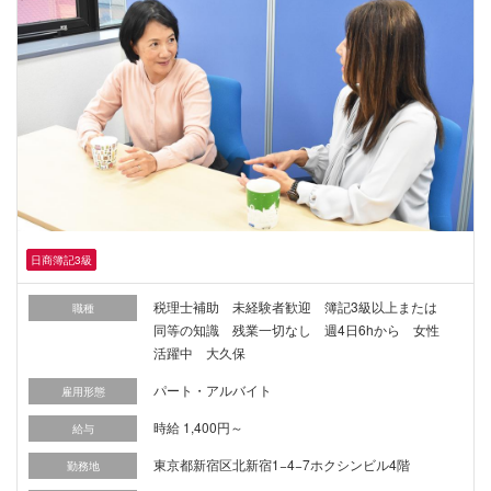
日商簿記3級
税理士補助 未経験者歓迎 簿記3級以上または
職種
同等の知識 残業一切なし 週4日6hから 女性
活躍中 大久保
パート・アルバイト
雇用形態
時給 1,400円～
給与
東京都新宿区北新宿1−4−7ホクシンビル4階
勤務地