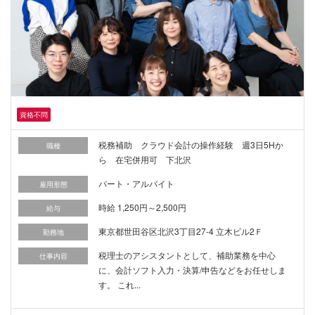
資格不問
税務補助 クラウド会計の操作経験 週3日5Hか
職種
ら 在宅併用可 下北沢
パート・アルバイト
雇用形態
時給 1,250円～2,500円
給与
東京都世田谷区北沢3丁目27-4 立木ビル2Ｆ
勤務地
税理士のアシスタントとして、補助業務を中心
仕事内容
に、会計ソフト入力・決算/申告などをお任せしま
す。 これ...