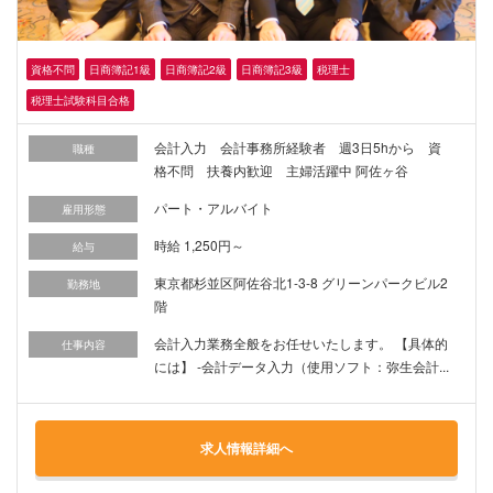
資格不問
日商簿記1級
日商簿記2級
日商簿記3級
税理士
税理士試験科目合格
会計入力 会計事務所経験者 週3日5hから 資
職種
格不問 扶養内歓迎 主婦活躍中 阿佐ヶ谷
パート・アルバイト
雇用形態
時給 1,250円～
給与
東京都杉並区阿佐谷北1-3-8 グリーンパークビル2
勤務地
階
会計入力業務全般をお任せいたします。 【具体的
仕事内容
には】 -会計データ入力（使用ソフト：弥生会計...
求人情報詳細へ