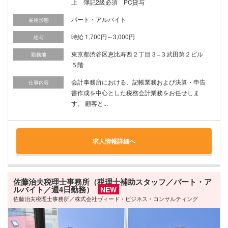
上 簿記2級必須 PC貸与
パート・アルバイト
雇用形態
時給 1,700円～3,000円
給与
東京都渋谷区恵比寿西２丁目３−３武田第２ビル
勤務地
５階
会計事務所における、記帳業務および決算・申告
仕事内容
書作成を中心とした税務会計業務をお任せしま
す。 顧客と...
求人情報詳細へ
佐藤治夫税理士事務所（税理士補助スタッフ／パート・ア
ルバイト／週4日勤務）
NEW
佐藤治夫税理士事務所／株式会社ヴィード・ビジネス・コンサルティング