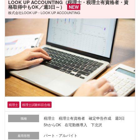
LOOK UP ACCOUNTING（税理士・税理士有資格者・資
格取得中もOK／週3日～）
NEW
株式会社LOOK UP・LOOK UP ACCOUNTING
税理士
税理士試験科目合格
税理士 税理士有資格者 確定申告作成 週3日
職種
5hからOK 在宅勤務導入 下北沢
パート・アルバイト
雇用形態