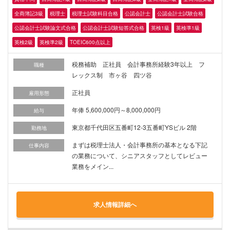
全商簿記3級
税理士
税理士試験科目合格
公認会計士
公認会計士試験合格
公認会計士試験論文式合格
公認会計士試験短答式合格
英検1級
英検準1級
英検2級
英検準2級
TOEIC600点以上
税務補助 正社員 会計事務所経験3年以上 フ
職種
レックス制 市ヶ谷 四ツ谷
正社員
雇用形態
年俸 5,600,000円～8,000,000円
給与
東京都千代田区五番町12-3五番町YSビル 2階
勤務地
まずは税理士法人・会計事務所の基本となる下記
仕事内容
の業務について、シニアスタッフとしてレビュー
業務をメイン...
求人情報詳細へ