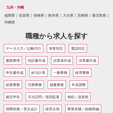
九州・沖縄
福岡県
|
佐賀県
|
長崎県
|
熊本県
|
大分県
|
宮崎県
|
鹿児島県
|
沖縄県
職種から求人を探す
データ入力／記帳代行
来客対応
電話対応
書類整理
内訳書作成
試算表作成
決算書作成
申告書作成
給与計算
一般事務
経理事務
総務事務
労務事務
秘書事務
年末調整
確定申告
月次訪問／巡回監査
相続／資産税
国際税務／英文会計
経営企画
事業承継／組織再編