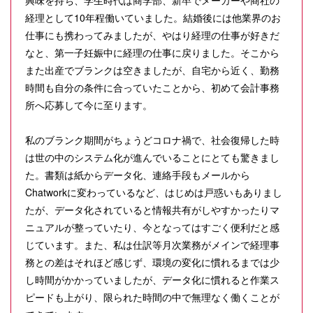
経理として10年程働いていました。結婚後には他業界のお
仕事にも携わってみましたが、やはり経理の仕事が好きだ
なと、第一子妊娠中に経理の仕事に戻りました。そこから
また出産でブランクは空きましたが、自宅から近く、勤務
時間も自分の条件に合っていたことから、初めて会計事務
所へ応募して今に至ります。
私のブランク期間がちょうどコロナ禍で、社会復帰した時
は世の中のシステム化が進んでいることにとても驚きまし
た。書類は紙からデータ化、連絡手段もメールから
Chatworkに変わっているなど、はじめは戸惑いもありまし
たが、データ化されていると情報共有がしやすかったりマ
ニュアルが整っていたり、今となってはすごく便利だと感
じています。また、私は仕訳等月次業務がメインで経理事
務との差はそれほど感じず、環境の変化に慣れるまでは少
し時間がかかっていましたが、データ化に慣れると作業ス
ピードも上がり、限られた時間の中で無理なく働くことが