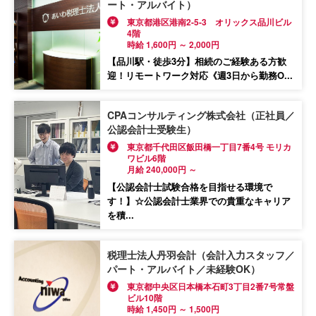
ート・アルバイト）
東京都港区港南2-5-3 オリックス品川ビル
4階
時給 1,600円 ～ 2,000円
【品川駅・徒歩3分】相続のご経験ある方歓
迎！リモートワーク対応《週3日から勤務O...
CPAコンサルティング株式会社（正社員／
公認会計士受験生）
東京都千代田区飯田橋一丁目7番4号 モリカ
ワビル6階
月給 240,000円 ～
【公認会計士試験合格を目指せる環境で
す！】☆公認会計士業界での貴重なキャリア
を積...
税理士法人丹羽会計（会計入力スタッフ／
パート・アルバイト／未経験OK）
東京都中央区日本橋本石町3丁目2番7号常盤
ビル10階
時給 1,450円 ～ 1,500円