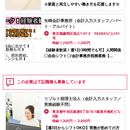
☆家庭と両立しやすい働き方を応援します☆
矢崎会計事務所（会計入力スタッフ／パー
ト・アルバイト）
東京都練馬区旭丘1-67-2 YAZAKIビル101
号
時給 1,230円 ～ 1,300円
【経験者歓迎！週1日/3時間でも可】人間関係
〇自由シフト〇/会計事務所税務業務【...
この企業は下記職種も募集しています
リゾルト税理士法人（会計入力スタッフ／
実務経験不問）
東京都中央区銀座8丁目18-1銀座木挽町ビル
4階
時給 1,300円 ～ 2,000円
【週3日からシフトOK◎】実務が初めての方