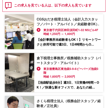
この求人を見ている人は、以下の求人も見ています
CGSおだき税理士法人（会計入力スタッ
フ／パート・アルバイト／未経験者OK）
東京都千代田区神田須田町1-32 NSビル4F
時給 1,250円 ～ 1,400円
【会計事務所未経験者もOK！】リモートワー
クと併用可能で週3日、1日4時間からO...
倉下税理士事務所／税務補助スタッフ（パ
ートスタッフ・アルバイト）
東京都豊島区東池袋3-9-6ビーバーズ池袋3
階
時給 1,600円 ～ 2,000円
【池袋駅徒歩8分】週3日、1日実働4時間～O
K！／快適な新オフィスで、あなたの経...
さくら税理士法人（税務会計スタッフ／経
験者／正社員）