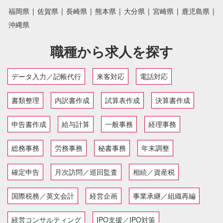
福岡県
|
佐賀県
|
長崎県
|
熊本県
|
大分県
|
宮崎県
|
鹿児島県
|
沖縄県
職種から求人を探す
データ入力／記帳代行
来客対応
電話対応
書類整理
内訳書作成
試算表作成
決算書作成
申告書作成
給与計算
一般事務
経理事務
総務事務
労務事務
秘書事務
年末調整
確定申告
月次訪問／巡回監査
相続／資産税
国際税務／英文会計
経営企画
事業承継／組織再編
経営コンサルティング
IPO支援／IPO対策