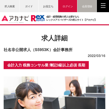
求人検索
ガイド
お役立ち
ログイン
会員登録
会計・経理税務の求人を探すなら
レックスアドバイザーズの求人サイト【アカナビ】
求人詳細
社名非公開求人（S5953K）会計事務所
2022/03/16
会計入力 税務コンサル業 簿記3級以上必須 長期