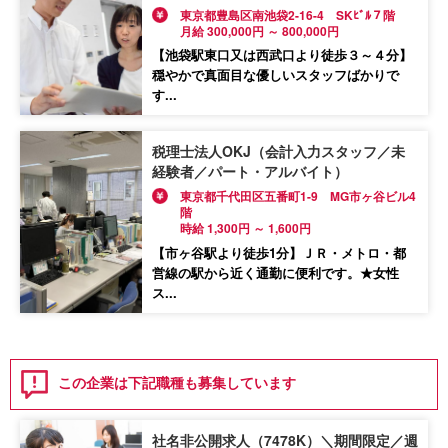
東京都豊島区南池袋2-16-4 SKﾋﾞﾙ７階
月給 300,000円 ～ 800,000円
【池袋駅東口又は西武口より徒歩３～４分】
穏やかで真面目な優しいスタッフばかりで
す...
税理士法人OKJ（会計入力スタッフ／未
経験者／パート・アルバイト）
東京都千代田区五番町1-9 MG市ヶ谷ビル4
階
時給 1,300円 ～ 1,600円
【市ヶ谷駅より徒歩1分】ＪＲ・メトロ・都
営線の駅から近く通勤に便利です。★女性
ス...
この企業は下記職種も募集しています
社名非公開求人（7478K）＼期間限定／週