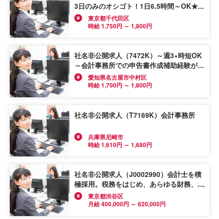
3日のみのオシゴト！1日6.5時間～OK★
残業原則なし！≪記帳代行≫会計事務所で
東京都千代田区
の記帳代行経験＊
時給 1,750円 ～ 1,800円
社名非公開求人（7472K）～週3×時短OK
～会計事務所での申告書作成補助経験があ
る方歓迎！≪会計入力・申告書作成補助な
愛知県名古屋市中村区
ど≫駅から徒歩6分＊アットホームな事務
時給 1,700円 ～ 1,800円
所◎
社名非公開求人（T7169K）会計事務所
兵庫県尼崎市
時給 1,610円 ～ 1,680円
社名非公開求人（J0002990）会計士を積
極採用。税務をはじめ、あらゆる財務、税
務コンサルティングを経験できます
東京都渋谷区
月給 400,000円 ～ 620,000円