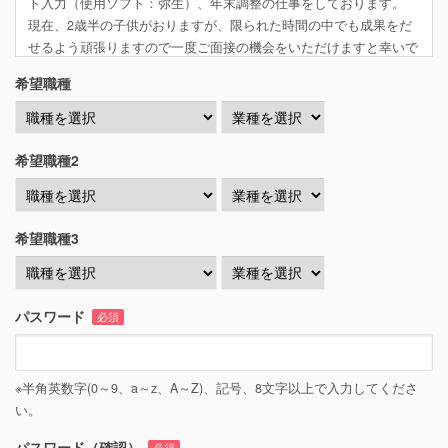
ト入力（使用ソフト：弥生）、年末調整の仕事をしております。
現在、2歳半の子供がおりますが、限られた時間の中でも成果をだ
せるよう頑張りますので一度ご面接の機会をいただけますと幸いで
す。
希望職種
取得資格：簿記3級
経理職記入例
経理スタッフとして4年間、補助業務を担当。
希望職種2
毎月の伝票処理、年間の予算編成や決算書、財務諸表の作成補助、
給与計算業務を経験しております。
また、通常業務だけでは無く、経理・事務作業の効率化や業務改善
にも積極的に取り組んで参りました。
希望職種3
もっと経験と知識を積みたいと思い、転職活動をしています。
学生記入例
現在、●●大学に在学中の●年生です。アルバイトは未経験です。
パスワード
必須
先日簿記3級を取得したのをきっかけに、会計業界に興味が湧き、
将来会計の仕事に就きたいと考えています。
もしインターンや学生向けのアルバイトなどあればぜひやってみた
※半角英数字(0～9、a～z、A～Z)、記号、8文字以上で入力してくださ
いと思い、応募しました。
い。
パスワード（確認）
必須