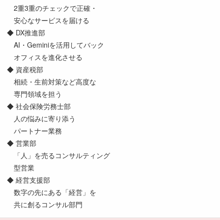
2重3重のチェックで正確・
安心なサービスを届ける
◆ DX推進部
AI・Geminiを活用してバック
オフィスを進化させる
◆ 資産税部
相続・生前対策など高度な
専門領域を担う
◆ 社会保険労務士部
人の悩みに寄り添う
パートナー業務
◆ 営業部
「人」を売るコンサルティング
型営業
◆ 経営支援部
数字の先にある「経営」を
共に創るコンサル部門