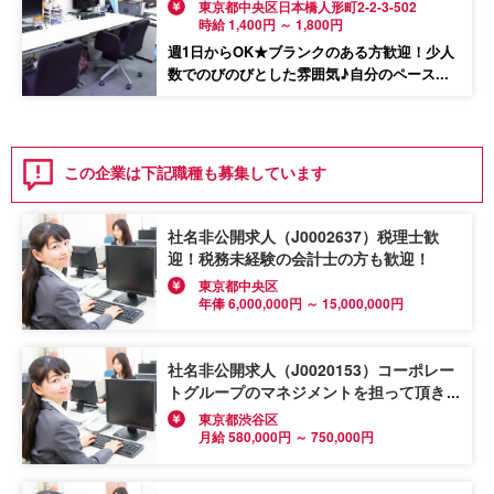
東京都中央区日本橋人形町2-2-3-502
時給 1,400円 ～ 1,800円
週1日からOK★ブランクのある方歓迎！少人
数でのびのびとした雰囲気♪自分のペース...
この企業は下記職種も募集しています
社名非公開求人（J0002637）税理士歓
迎！税務未経験の会計士の方も歓迎！
東京都中央区
年俸 6,000,000円 ～ 15,000,000円
社名非公開求人（J0020153）コーポレー
トグループのマネジメントを担って頂き、
共にIPO準備を進めて頂ける方を探してい
東京都渋谷区
ます！
月給 580,000円 ～ 750,000円