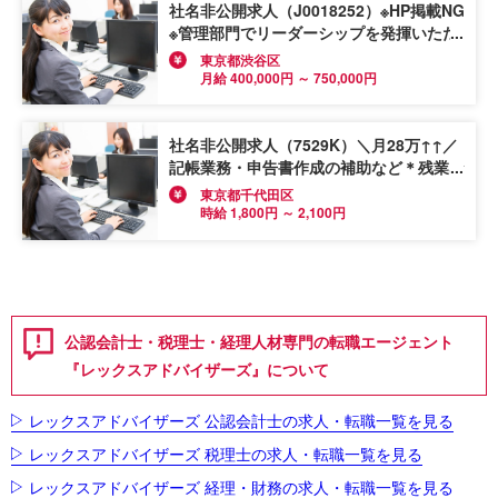
社名非公開求人（J0018252）※HP掲載NG
※管理部門でリーダーシップを発揮いただ
きます／人気作品から、まだ世の中に出て
東京都渋谷区
ない作品まで関われる！
月給 400,000円 ～ 750,000円
社名非公開求人（7529K）＼月28万↑↑／
記帳業務・申告書作成の補助など＊残業な
し×デニムOK！働く環境〇おしゃれなオ
東京都千代田区
フィスで≪税務補助≫直接雇用あり
時給 1,800円 ～ 2,100円
公認会計士・税理士・経理人材専門の転職エージェント
『レックスアドバイザーズ』について
レックスアドバイザーズ 公認会計士の求人・転職一覧を見る
レックスアドバイザーズ 税理士の求人・転職一覧を見る
レックスアドバイザーズ 経理・財務の求人・転職一覧を見る