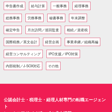
申告書作成
給与計算
一般事務
経理事務
総務事務
労務事務
秘書事務
年末調整
確定申告
月次訪問／巡回監査
相続／資産税
国際税務／英文会計
経営企画
事業承継／組織再編
経営コンサルティング
IPO支援／IPO対策
内部統制／J-SOX対応
その他
公認会計士・税理士・経理人材専門の転職エージェン
ト