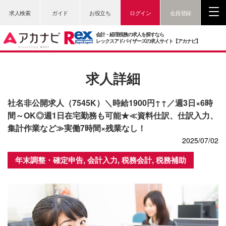
求人検索
ガイド
お役立ち
ログイン
会員登録
会計・経理税務の求人を探すなら
レックスアドバイザーズの求人サイト【アカナビ】
求人詳細
社名非公開求人（7545K）＼時給1900円↑↑／週3日×6時
間～OK◎週1日在宅勤務も可能★≪資料仕訳、仕訳入力、
集計作業など≫実働7時間×残業なし！
2025/07/02
年末調整・確定申告, 会計入力, 税務会計, 税務補助