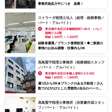
事務所急拡大中につき 急募！
ストラーダ税理士法人（経理・総務事務／
パート・アルバイト）
東京都中央区日本橋蛎殻町1-36-5 いちご
箱崎ビル5階
時給 1,300円 ～ 1,350円
経験者優遇／ブランク復帰歓迎！◆ご家庭の
事情のお休み調整・扶養内もOK
高島賢守税理士事務所（税務補助スタッフ
／パート・アルバイト）
東京都中央区日本橋人形町2-2-3-502
時給 1,600円 ～ 1,800円
週1日からOK★ブランクのある方歓迎！少人
数でのびのびとした雰囲気♪自分のペース...
高島賢守税理士事務所（決算書作成スタッ
フ／パート・アルバイト）