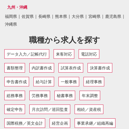
九州・沖縄
福岡県
|
佐賀県
|
長崎県
|
熊本県
|
大分県
|
宮崎県
|
鹿児島県
|
沖縄県
職種から求人を探す
データ入力／記帳代行
来客対応
電話対応
書類整理
内訳書作成
試算表作成
決算書作成
申告書作成
給与計算
一般事務
経理事務
総務事務
労務事務
秘書事務
年末調整
確定申告
月次訪問／巡回監査
相続／資産税
国際税務／英文会計
経営企画
事業承継／組織再編