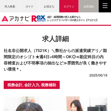
求人検索
ガイド
お役立ち
ログイン
会員登録
会計・経理税務の求人を探すなら
レックスアドバイザーズの求人サイト【アカナビ】
求人詳細
社名非公開求人（7521K）＼弊社からの派遣実績アリ／期
間限定のオシゴト★週4日×6時間～OK◎≪勘定科目の内
容精査および不明事項の抽出など≫雰囲気が良く働きやす
い環境＊。
2025/06/19
税務会計, 会計入力, 税務補助