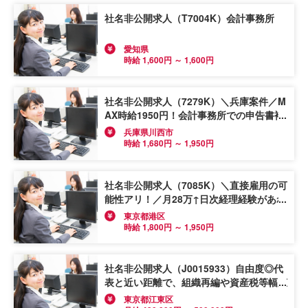
社名非公開求人（T7004K）会計事務所
愛知県
時給 1,600円 ～ 1,600円
社名非公開求人（7279K）＼兵庫案件／M
AX時給1950円！会計事務所での申告書補
助経験があればOK★直接雇用の可能性も
兵庫県川西市
アリ◎会計事務所≪税務補助≫
時給 1,680円 ～ 1,950円
社名非公開求人（7085K）＼直接雇用の可
能性アリ！／月28万↑日次経理経験があれ
ば応募OK◎基本定時退社★太陽光発電に
東京都港区
関する設計から施工企業≪経理事務≫
時給 1,800円 ～ 1,950円
社名非公開求人（J0015933）自由度◎代
表と近い距離で、組織再編や資産税等幅広
い業務に携わりたい方、大募集！
東京都江東区