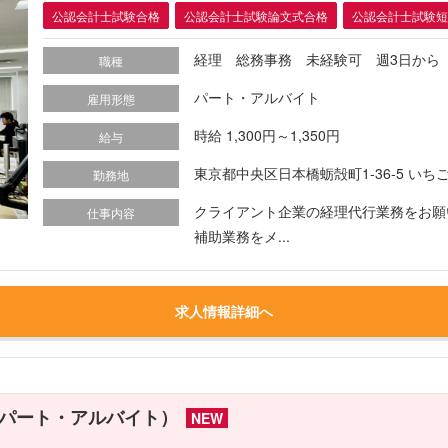
公認会計士試験合格
公認会計士試験論文式合格
公認会計士試験短
経理 総務事務 未経験可 週3日から
職種
パート・アルバイト
雇用形態
時給 1,300円～1,350円
給与
東京都中央区日本橋蛎殻町1-36-5 いち
勤務地
クライアント企業の経理代行業務をお願
仕事内容
補助業務をメ...
求人情報詳細へ
パート・アルバイト）
NEW