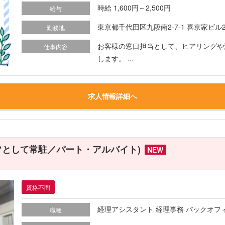
時給 1,600円～2,500円
給与
東京都千代田区九段南2-7-1 喜京家ビル
勤務地
お客様の窓口担当として、ヒアリングや
仕事内容
します。 ...
求人情報詳細へ
フとして常駐／パート・アルバイト)
NEW
資格不問
経理アシスタント 経理事務 バックオフィ
職種