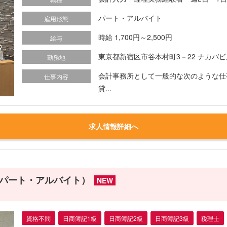
パート・アルバイト
雇用形態
時給 1,700円～2,500円
給与
東京都新宿区市谷本村町3－22 ナカバビ
勤務地
会計事務所として一般的な次のような仕
仕事内容
貸...
求人情報詳細へ
パート・アルバイト）
NEW
資格不問
日商簿記1級
日商簿記2級
日商簿記3級
税理士