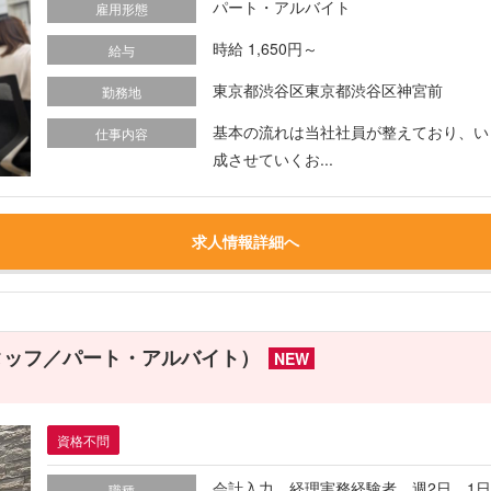
パート・アルバイト
雇用形態
時給 1,650円～
給与
東京都渋谷区東京都渋谷区神宮前
勤務地
基本の流れは当社社員が整えており、い
仕事内容
成させていくお...
求人情報詳細へ
タッフ／パート・アルバイト）
NEW
資格不問
会計入力 経理実務経験者 週2日 1日
職種