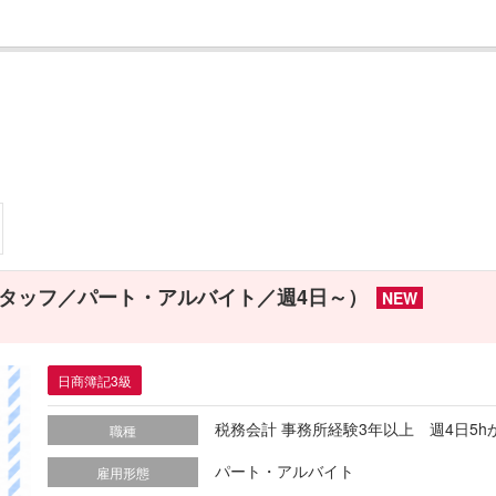
タッフ／パート・アルバイト／週4日～）
NEW
日商簿記3級
税務会計 事務所経験3年以上 週4日5h
職種
パート・アルバイト
雇用形態