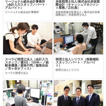
リージョナル総合会計事務所
赤坂税理士法人/株式会社赤坂国
（会計入力スタッフ／パート・
際会計（キャッシュマネジメン
アルバイト）
ト業務／正社員）
リージョナル総合会計事務所
赤坂有限責任監査法人／株式会社赤坂
国際会計／赤坂税理士法人
スぺラビ税理士法人（会計入力
税理士法人シリウス（税務補助
スタッフ／週3日・1日4h～／経
スタッフ／パート・アルバイ
験者優遇／資格不問／服装自由
ト）
／市ヶ谷オフィス）
税理士法人シリウス
スぺラビ税理士法人