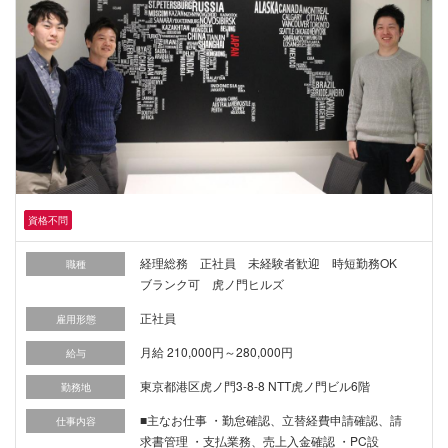
資格不問
経理総務 正社員 未経験者歓迎 時短勤務OK
職種
ブランク可 虎ノ門ヒルズ
正社員
雇用形態
月給 210,000円～280,000円
給与
東京都港区虎ノ門3-8-8 NTT虎ノ門ビル6階
勤務地
■主なお仕事 ・勤怠確認、立替経費申請確認、請
仕事内容
求書管理 ・支払業務、売上入金確認 ・PC設