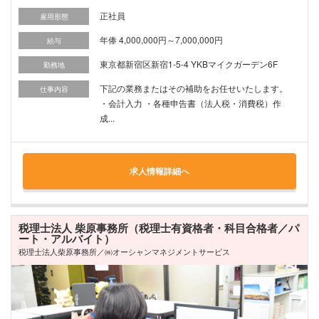
正社員
雇用形態
年俸 4,000,000円～7,000,000円
給与
東京都新宿区新宿1-5-4 YKBマイクガーデン6F
勤務地
下記の業務またはその補助をお任せいたします。
仕事内容
・会計入力 ・各種申告書（法人税・消費税）作
成...
求人情報詳細へ
税理士法人 柴原事務所（税理士有資格者・科目合格者／パ
ート・アルバイト）
税理士法人柴原事務所／㈱オーシャンマネジメントサービス