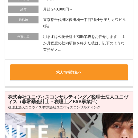
月給 240,000円～
給与
東京都千代田区飯田橋一丁目7番4号 モリカワビル
勤務地
6階
①まずは公認会計士補助業務をお任せします １
仕事内容
か月程度の社内研修を終えた後は、以下のような
業務がメ...
求人情報詳細へ
株式会社ユニヴィスコンサルティング／税理士法人ユニヴ
ィス（非常勤会計士・税理士／FAS事業部）
税理士法人ユニヴィス/株式会社ユニヴィスコンサルティング