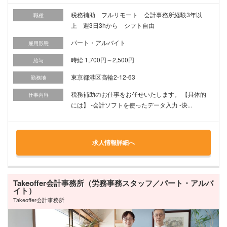
税務補助 フルリモート 会計事務所経験3年以
職種
上 週3日3hから シフト自由
パート・アルバイト
雇用形態
時給 1,700円～2,500円
給与
東京都港区高輪2-12-63
勤務地
税務補助のお仕事をお任せいたします。 【具体的
仕事内容
には】 -会計ソフトを使ったデータ入力 -決...
求人情報詳細へ
Takeoffer会計事務所（労務事務スタッフ／パート・アルバ
イト）
Takeoffer会計事務所