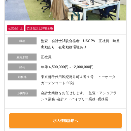
公認会計士
公認会計士試験合格
監査 会計士試験合格者 USCPA 正社員 時差
職種
出勤あり 在宅勤務環境あり
正社員
雇用形態
年俸 4,500,000円～12,000,000円
給与
東京都千代田区紀尾井町４番１号 ニューオータニ
勤務地
ガーデンコート 20階
会計士業務をお任せします。 -監査・アシュアラ
仕事内容
ンス業務 -会計アドバイザリー業務 -税務業...
求人情報詳細へ