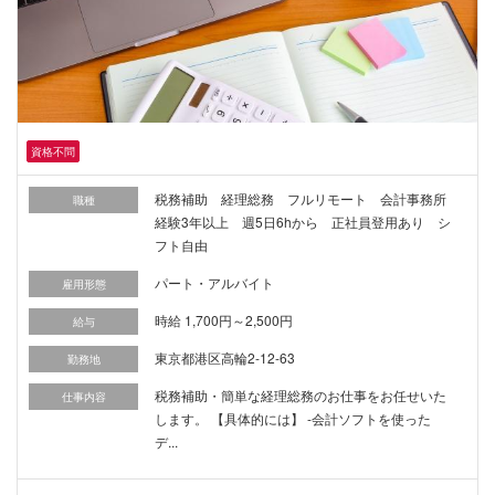
資格不問
税務補助 経理総務 フルリモート 会計事務所
職種
経験3年以上 週5日6hから 正社員登用あり シ
フト自由
パート・アルバイト
雇用形態
時給 1,700円～2,500円
給与
東京都港区高輪2-12-63
勤務地
税務補助・簡単な経理総務のお仕事をお任せいた
仕事内容
します。 【具体的には】 -会計ソフトを使った
デ...