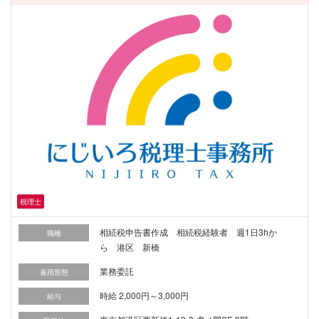
税理士
相続税申告書作成 相続税経験者 週1日3hか
職種
ら 港区 新橋
業務委託
雇用形態
時給 2,000円～3,000円
給与