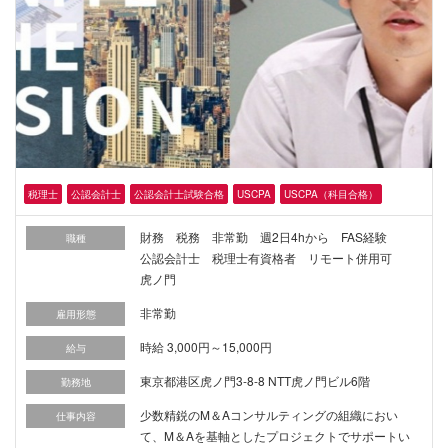
税理士
公認会計士
公認会計士試験合格
USCPA
USCPA（科目合格）
財務 税務 非常勤 週2日4hから FAS経験
職種
公認会計士 税理士有資格者 リモート併用可
虎ノ門
非常勤
雇用形態
時給 3,000円～15,000円
給与
東京都港区虎ノ門3-8-8 NTT虎ノ門ビル6階
勤務地
少数精鋭のM＆Aコンサルティングの組織におい
仕事内容
て、M＆Aを基軸としたプロジェクトでサポートい