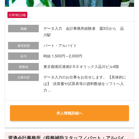
日商簿記3級
データ入力 会計事務所経験者 週3日から 品
職種
川駅
パート・アルバイト
雇用形態
時給 1,500円～2,000円
給与
東京都港区港南2-5-3 オリックス品川ビル4階
勤務地
データ入力のお仕事をお任せします。 【具体的に
仕事内容
は】 -決算書や試算表等の資料数値をソフトへ入
力 ...
求人情報詳細へ
渡邉会計事務所（税務補助スタッフ／パート・アルバイ