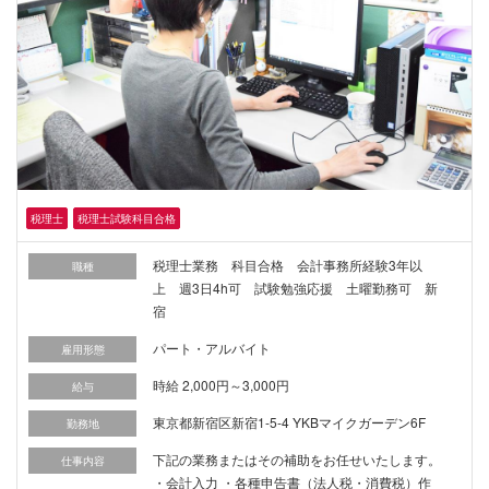
税理士
税理士試験科目合格
税理士業務 科目合格 会計事務所経験3年以
職種
上 週3日4h可 試験勉強応援 土曜勤務可 新
宿
パート・アルバイト
雇用形態
時給 2,000円～3,000円
給与
東京都新宿区新宿1-5-4 YKBマイクガーデン6F
勤務地
下記の業務またはその補助をお任せいたします。
仕事内容
・会計入力 ・各種申告書（法人税・消費税）作