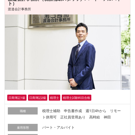
ト）
渡邉会計事務所
日商簿記1級
日商簿記2級
税理士
税理士試験科目合格
税理士補助 申告書作成 週1日4hから リモー
職種
ト併用可 正社員登用あり 高時給 神田
パート・アルバイト
雇用形態