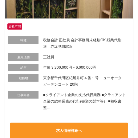
資格不問
税務会計 正社員 会計事務所未経験OK 残業代別
職種
途 赤坂見附駅近
正社員
雇用形態
年俸 3,300,000円～6,000,000円
給与
東京都千代田区紀尾井町４番１号 ニューオータニ
勤務地
ガーデンコート 20階
■クライアント企業の支払代行業務 ■クライアント
仕事内容
企業の総務業務の代行(書類の製本等） ■領収書
整...
求人情報詳細へ