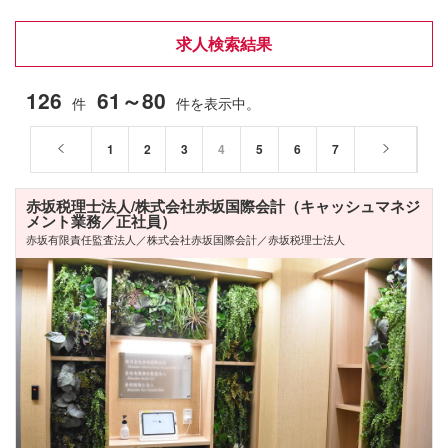
求人検索結果
126
61～80
件
件を表示中。
1
2
3
4
5
6
7
赤坂税理士法人/株式会社赤坂国際会計（キャッシュマネジ
メント業務／正社員）
赤坂有限責任監査法人／株式会社赤坂国際会計／赤坂税理士法人