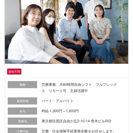
資格不問
労務事務 月80時間自由シフト フルフレック
職種
ス リモート可 主婦活躍中
パート・アルバイト
雇用形態
時給 1,300円～1,600円
給与
東京都目黒区自由が丘2-10-14 青木ビル502
勤務地
労働・社会保険手続業務全般をお任せします。
仕事内容