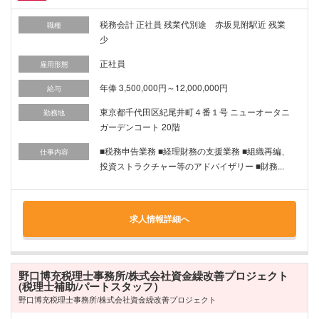
税務会計 正社員 残業代別途 赤坂見附駅近 残業
職種
少
正社員
雇用形態
年俸 3,500,000円～12,000,000円
給与
東京都千代田区紀尾井町４番１号 ニューオータニ
勤務地
ガーデンコート 20階
■税務申告業務 ■経理財務の支援業務 ■組織再編、
仕事内容
投資ストラクチャー等のアドバイザリー ■財務...
求人情報詳細へ
野口博充税理士事務所/株式会社資金繰改善プロジェクト
(税理士補助/パートスタッフ）
野口博充税理士事務所/株式会社資金繰改善プロジェクト