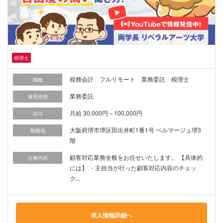
税理士
税務会計 フルリモート 業務委託 税理士
職種
業務委託
雇用形態
月給 30,000円～100,000円
給与
大阪府堺市堺区田出井町1番1号 ベルマージュ堺3
勤務地
階
顧客対応業務全般をお任せいたします。 【具体的
仕事内容
には】 ・主担当が行った顧客対応内容のチェッ
ク...
求人情報詳細へ