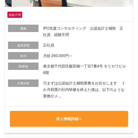
資格不問
IPO支援コンサルティング 公認会計士補助 正
職種
社員 経験不問
正社員
雇用形態
月給 260,000円～
給与
東京都千代田区飯田橋一丁目7番4号 モリカワビル
勤務地
6階
①まずは公認会計士補助業務をお任せします １
仕事内容
か月程度の社内研修を終えた後は、以下のような
業務がメ...
求人情報詳細へ