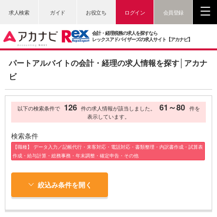
求人検索
ガイド
お役立ち
ログイン
会員登録
会計・経理税務の求人を探すなら
レックスアドバイザーズの求人サイト【アカナビ】
パートアルバイトの会計・経理の求人情報を探す│アカナ
ビ
126
61～80
以下の検索条件で
件の求人情報が該当しました。
件を
表示しています。
検索条件
【職種】 データ入力／記帳代行・来客対応・電話対応・書類整理・内訳書作成・試算表
作成・給与計算・総務事務・年末調整・確定申告・その他
絞込み条件を開く