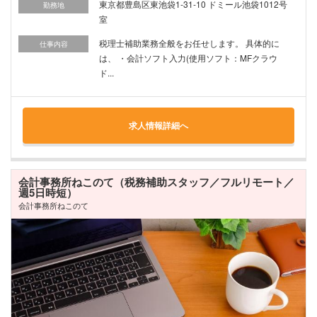
東京都豊島区東池袋1-31-10 ドミール池袋1012号
勤務地
室
税理士補助業務全般をお任せします。 具体的に
仕事内容
は、 ・会計ソフト入力(使用ソフト：MFクラウ
ド...
求人情報詳細へ
会計事務所ねこのて（税務補助スタッフ／フルリモート／
週5日時短）
会計事務所ねこのて