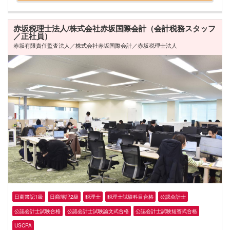
赤坂税理士法人/株式会社赤坂国際会計（会計税務スタッフ
／正社員）
赤坂有限責任監査法人／株式会社赤坂国際会計／赤坂税理士法人
日商簿記1級
日商簿記2級
税理士
税理士試験科目合格
公認会計士
公認会計士試験合格
公認会計士試験論文式合格
公認会計士試験短答式合格
USCPA