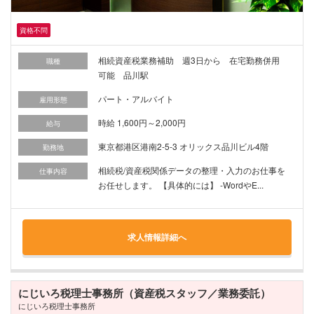
資格不問
相続資産税業務補助 週3日から 在宅勤務併用
職種
可能 品川駅
パート・アルバイト
雇用形態
時給 1,600円～2,000円
給与
東京都港区港南2-5-3 オリックス品川ビル4階
勤務地
相続税/資産税関係データの整理・入力のお仕事を
仕事内容
お任せします。 【具体的には】 -WordやE...
求人情報詳細へ
にじいろ税理士事務所（資産税スタッフ／業務委託）
にじいろ税理士事務所