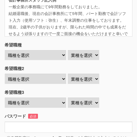
会計事務所スタッフ記入例
一般企業の事務職にて9年間勤務をしておりました。
結婚退職後、現在の会計事務所にて5年間、パート勤務で会計ソフ
ト入力（使用ソフト：弥生）、年末調整の仕事をしております。
現在、2歳半の子供がおりますが、限られた時間の中でも成果をだ
せるよう頑張りますので一度ご面接の機会をいただけますと幸いで
す。
希望職種
取得資格：簿記3級
経理職記入例
経理スタッフとして4年間、補助業務を担当。
希望職種2
毎月の伝票処理、年間の予算編成や決算書、財務諸表の作成補助、
給与計算業務を経験しております。
また、通常業務だけでは無く、経理・事務作業の効率化や業務改善
にも積極的に取り組んで参りました。
希望職種3
もっと経験と知識を積みたいと思い、転職活動をしています。
学生記入例
現在、●●大学に在学中の●年生です。アルバイトは未経験です。
パスワード
必須
先日簿記3級を取得したのをきっかけに、会計業界に興味が湧き、
将来会計の仕事に就きたいと考えています。
もしインターンや学生向けのアルバイトなどあればぜひやってみた