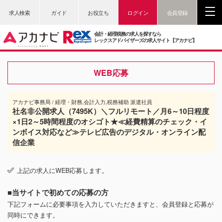
求人検索
ガイド
お役立ち
ログイン
会員登録
会計・経理税務の求人を探すなら
レックスアドバイザーズの求人サイト【アカナビ】
WEB応募
アカナビ事務局 / 経理・財務,会計入力,税務補助 派遣社員
社名非公開求人（7495K）＼フルリモート／月6～10日程度
×1日2～5時間程度のオシゴト★≪経費精算のチェック・イ
ンボイス対応など≫テレビ広告のデジタル・オンライン配
信企業
上記の求人にWEB応募します。
■当サイトで初めての応募の方
下記フォームに必要事項を入力していただきますと、会員登録と応募が
同時にできます。