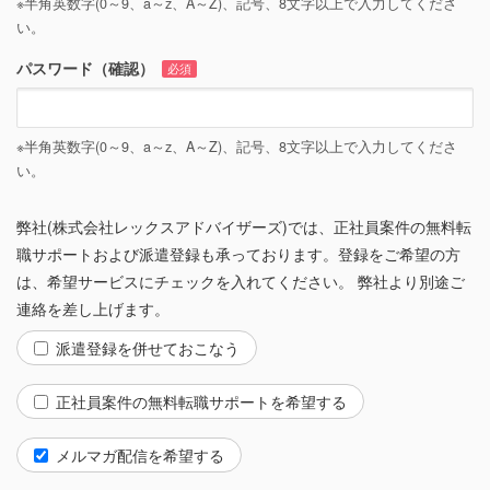
※半角英数字(0～9、a～z、A～Z)、記号、8文字以上で入力してくださ
いと思い、応募しました。
い。
パスワード（確認）
必須
※半角英数字(0～9、a～z、A～Z)、記号、8文字以上で入力してくださ
い。
弊社(株式会社レックスアドバイザーズ)では、正社員案件の無料転
職サポートおよび派遣登録も承っております。登録をご希望の方
は、希望サービスにチェックを入れてください。 弊社より別途ご
連絡を差し上げます。
派遣登録を併せておこなう
正社員案件の無料転職サポートを希望する
メルマガ配信を希望する