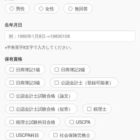
男性
女性
無回答
生年月日
※半角英字8文字で入力してください。
保有資格
日商簿記1級
日商簿記2級
日商簿記3級
公認会計士（登録可能者）
公認会計士試験合格（論文）
公認会計士試験合格（短答）
税理士
税理士試験科目合格
USCPA
USCPA科目
社会保険労務士