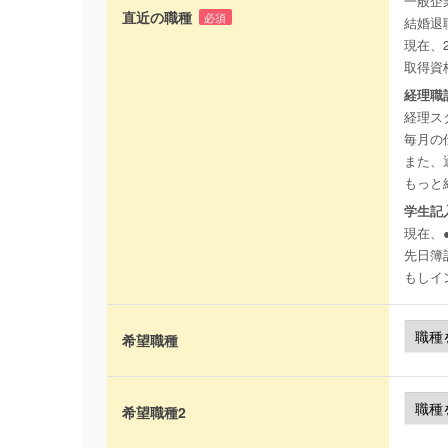
一般企
直近の職種
必須
結婚退
現在、
取得資
経理職
経理ス
毎月の
また、
もっと
学生記
現在、
先日簿
もしイ
希望職種
希望職種2