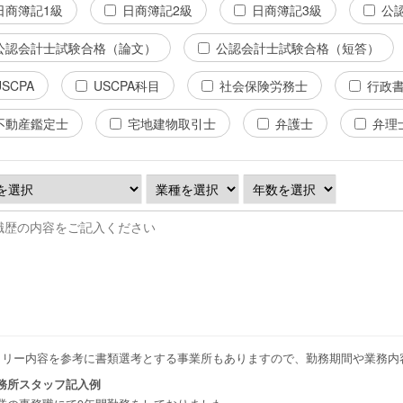
日商簿記1級
日商簿記2級
日商簿記3級
公
公認会計士試験合格（論文）
公認会計士試験合格（短答）
USCPA
USCPA科目
社会保険労務士
行政
不動産鑑定士
宅地建物取引士
弁護士
弁理
トリー内容を参考に書類選考とする事業所もありますので、勤務期間や業務内
務所スタッフ記入例