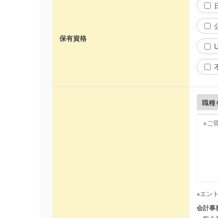
保有資格
※エン
会計事