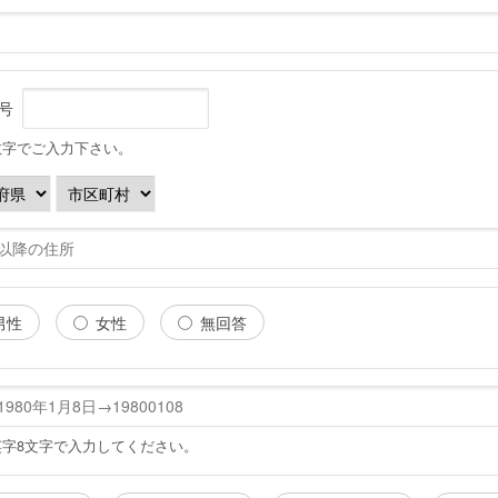
番号
数字でご入力下さい。
男性
女性
無回答
英字8文字で入力してください。