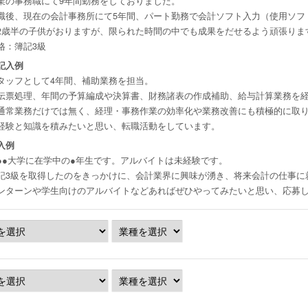
業の事務職にて9年間勤務をしておりました。
職後、現在の会計事務所にて5年間、パート勤務で会計ソフト入力（使用ソフ
2歳半の子供がおりますが、限られた時間の中でも成果をだせるよう頑張りま
格：簿記3級
記入例
タッフとして4年間、補助業務を担当。
伝票処理、年間の予算編成や決算書、財務諸表の作成補助、給与計算業務を
通常業務だけでは無く、経理・事務作業の効率化や業務改善にも積極的に取
経験と知識を積みたいと思い、転職活動をしています。
入例
●●大学に在学中の●年生です。アルバイトは未経験です。
記3級を取得したのをきっかけに、会計業界に興味が湧き、将来会計の仕事に
ンターンや学生向けのアルバイトなどあればぜひやってみたいと思い、応募