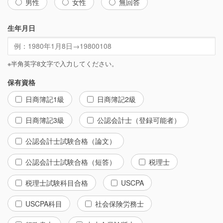
男性
女性
無回答
生年月日
※半角英字8文字で入力してください。
保有資格
日商簿記1級
日商簿記2級
日商簿記3級
公認会計士（登録可能者）
公認会計士試験合格（論文）
公認会計士試験合格（短答）
税理士
税理士試験科目合格
USCPA
USCPA科目
社会保険労務士