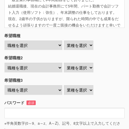
結婚退職後、現在の会計事務所にて5年間、パート勤務で会計ソフ
ト入力（使用ソフト：弥生）、年末調整の仕事をしております。
現在、2歳半の子供がおりますが、限られた時間の中でも成果をだ
せるよう頑張りますので一度ご面接の機会をいただけますと幸いで
す。
希望職種
取得資格：簿記3級
経理職記入例
経理スタッフとして4年間、補助業務を担当。
希望職種2
毎月の伝票処理、年間の予算編成や決算書、財務諸表の作成補助、
給与計算業務を経験しております。
また、通常業務だけでは無く、経理・事務作業の効率化や業務改善
にも積極的に取り組んで参りました。
希望職種3
もっと経験と知識を積みたいと思い、転職活動をしています。
学生記入例
現在、●●大学に在学中の●年生です。アルバイトは未経験です。
パスワード
必須
先日簿記3級を取得したのをきっかけに、会計業界に興味が湧き、
将来会計の仕事に就きたいと考えています。
もしインターンや学生向けのアルバイトなどあればぜひやってみた
※半角英数字(0～9、a～z、A～Z)、記号、8文字以上で入力してくださ
いと思い、応募しました。